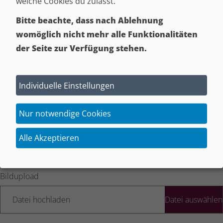
welche Cookies du zulässt.
Datei hochladen
Bitte beachte, dass nach Ablehnung
womöglich nicht mehr alle Funktionalitäten
der Seite zur Verfügung stehen.
Bildupload
Datei hochladen
Individuelle Einstellungen
Nur notwendige Cookies
Bildupload
Alle Akzeptieren
Datei hochladen
Bildupload
Datei hochladen