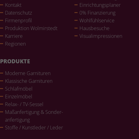
Kontakt
Ein­rich­tungs­pla­ner
Daten­schutz
0% Finan­zie­rung
Fir­men­pro­fil
Wohl­fühlser­vice
Pro­duk­tion Wol­mir­stedt
Haus­be­su­che
Karriere
Visualim­pres­sio­nen
Regionen
PRODUKTE
Moderne Gar­ni­tu­ren
Klas­si­sche Gar­ni­tu­ren
Schlaf­mö­bel
Ein­zel­mö­bel
Relax- / TV-Sessel
Maß­an­fer­ti­gung & Son­der­
an­fer­ti­gung
Stoffe / Kunst­le­der / Leder