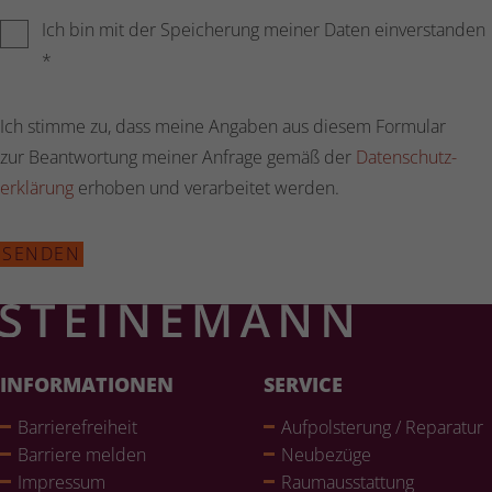
Ich bin mit der Speicherung meiner Daten einverstanden
*
Ich stimme zu, dass meine Angaben aus diesem Formular
zur Beantwortung meiner Anfrage gemäß der
Daten­schutz­
er­klä­rung
erhoben und verarbeitet werden.
SENDEN
INFORMATIONEN
SERVICE
Bar­rie­re­frei­heit
Auf­pols­te­rung / Reparatur
Barriere melden
Neubezüge
Impressum
Raum­aus­stat­tung