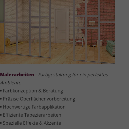
Malerarbeiten
-
Farbgestaltung für ein perfektes
Ambiente
•
Farbkonzeption & Beratung
•
Präzise Ober­flä­chen­vor­be­rei­tung
•
Hochwertige Farb­ap­pli­ka­tion
•
Effiziente Tape­zier­ar­beiten
•
Spezielle Effekte & Akzente