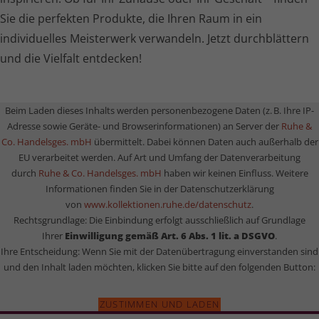
Sie die perfekten Produkte, die Ihren Raum in ein
individuelles Meisterwerk verwandeln. Jetzt durchblättern
und die Vielfalt entdecken!
Beim Laden dieses Inhalts werden perso­nen­be­zo­gene Daten (z. B. Ihre IP-
Adresse sowie Geräte- und Brow­ser­in­for­ma­tionen) an Server der
Ruhe &
Co. Handelsges. mbH
übermittelt. Dabei können Daten auch außerhalb der
EU verarbeitet werden. Auf Art und Umfang der Daten­ver­ar­bei­tung
durch
Ruhe & Co. Handelsges. mbH
haben wir keinen Einfluss. Weitere
Informationen finden Sie in der Daten­schutz­er­klä­rung
von
www.kollektionen.ruhe.de/datenschutz
.
Rechts­grund­lage: Die Einbindung erfolgt ausschließlich auf Grundlage
Ihrer
Einwilligung gemäß Art. 6 Abs. 1 lit. a DSGVO
.
Ihre Entscheidung: Wenn Sie mit der Daten­über­tra­gung einverstanden sind
und den Inhalt laden möchten, klicken Sie bitte auf den folgenden Button:
ZUSTIMMEN UND LADEN