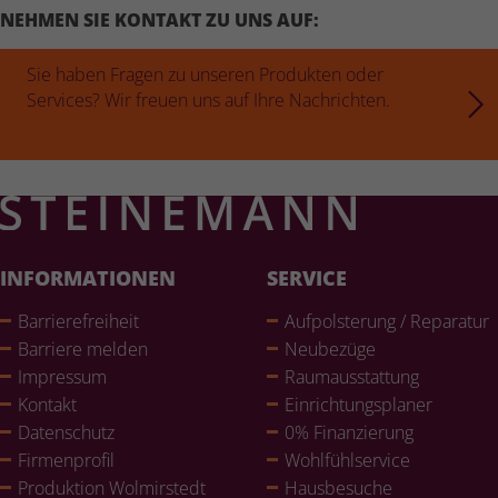
NEHMEN SIE KONTAKT ZU UNS AUF:
Sie haben Fragen zu unseren Produkten oder
Services? Wir freuen uns auf Ihre Nachrichten.
INFORMATIONEN
SERVICE
Bar­rie­re­frei­heit
Auf­pols­te­rung / Reparatur
Barriere melden
Neubezüge
Impressum
Raum­aus­stat­tung
Kontakt
Ein­rich­tungs­pla­ner
Daten­schutz
0% Finan­zie­rung
Fir­men­pro­fil
Wohl­fühlser­vice
Pro­duk­tion Wol­mir­stedt
Haus­be­su­che