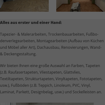
Alles aus erster und einer Hand:
Tapezier- & Malerarbeiten, Trocken­bau­ar­beiten, Fußbo­
den­ver­le­ge­ar­beiten, Monta­ge­ar­beiten (Aufbau von Küchen
und Möbel aller Art), Dachausbau, Renovierungen, Wand-
& Decken­ge­stal­tung.
Wir bieten Ihnen eine große Auswahl an Farben, Tapeten
(z.B. Raufa­ser­ta­peten, Vliestapeten, Glattvlies,
Textiltapeten, Struk­tur­ta­peten, Vinyltapeten, Fototapeten,
usw.), Fußböden (z.B. Teppich, Linoleum, PVC, Vinyl,
Laminat, Parkett, Designbelag, usw.) und Sockelleisten an.