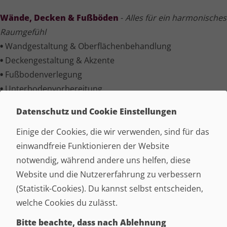
Wände, Decken & Fußböden
-
Alles für ein harmonisches
Raumgefühl
•
Wandgestaltung & Ober­flä­chen­be­hand­lung
•
Decken­ge­stal­tung & Akzente
•
Fußbo­den­ver­le­gung
•
Unter­bo­den­vor­be­rei­tung
•
Hochwertige Materialien
Datenschutz und Cookie Einstellungen
Trockenbau
-
Moderner Ausbau nach Ihren Vorstellungen
Einige der Cookies, die wir verwenden, sind für das
•
Ständerwände & -decken
einwandfreie Funktionieren der Website
•
Gips­kar­ton­plat­ten­mon­tage
notwendig, während andere uns helfen, diese
•
Trennwände & Akus­tik­lö­sungen
Website und die Nutzererfahrung zu verbessern
•
Dachausbau & Raumgestaltung
(Statistik-Cookies). Du kannst selbst entscheiden,
•
Elektro- & Beleuch­tungs­in­te­gra­tion
welche Cookies du zulässt.
Bitte beachte, dass nach Ablehnung