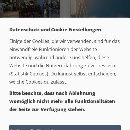
Datenschutz und Cookie Einstellungen
AUSBAU- &
IHR RAUMAUSSTATTER
MONTAGESERVICE
Einige der Cookies, die wir verwenden, sind für das
einwandfreie Funktionieren der Website
notwendig, während andere uns helfen, diese
Website und die Nutzererfahrung zu verbessern
NEHMEN SIE KONTAKT ZU UNS AUF:
(Statistik-Cookies). Du kannst selbst entscheiden,
Sie haben Fragen zu unseren Produkten oder
welche Cookies du zulässt.
Services? Wir freuen uns auf Ihre Nachrichten.
Bitte beachte, dass nach Ablehnung
womöglich nicht mehr alle Funktionalitäten
der Seite zur Verfügung stehen.