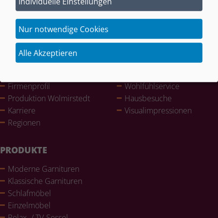
Individuelle Einstellungen
INFORMATIONEN
SERVICE
Bar­rie­re­frei­heit
Auf­pols­te­rung / Reparatur
Nur notwendige Cookies
Barriere melden
Neubezüge
Impressum
Raum­aus­stat­tung
Alle Akzeptieren
Kontakt
Ein­rich­tungs­pla­ner
Daten­schutz
0% Finan­zie­rung
Fir­men­pro­fil
Wohl­fühlser­vice
Pro­duk­tion Wol­mir­stedt
Haus­be­su­che
Karriere
Visualim­pres­sio­nen
Regionen
PRODUKTE
Moderne Gar­ni­tu­ren
Klas­si­sche Gar­ni­tu­ren
Schlaf­mö­bel
Ein­zel­mö­bel
Relax- / TV-Sessel