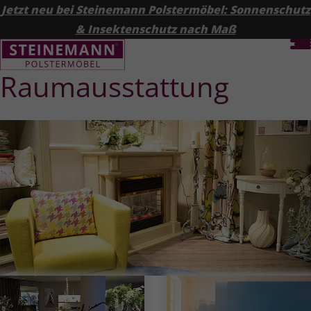
Jetzt neu bei Steinemann Polstermöbel: Sonnenschutz
& Insektenschutz nach Maß
Raum­aus­stat­tung