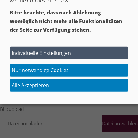
welche Cookies du zulässt.
Datei hochladen
Bitte beachte, dass nach Ablehnung
womöglich nicht mehr alle Funktionalitäten
der Seite zur Verfügung stehen.
Bildupload
Datei hochladen
Individuelle Einstellungen
Nur notwendige Cookies
Bildupload
Alle Akzeptieren
Datei hochladen
Bildupload
Datei hochladen