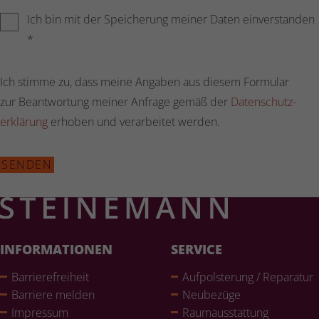
Ich bin mit der Speicherung meiner Daten einverstanden
*
Ich stimme zu, dass meine Angaben aus diesem Formular
zur Beantwortung meiner Anfrage gemäß der
Daten­schutz­
er­klä­rung
erhoben und verarbeitet werden.
Leave this field blank
SENDEN
INFORMATIONEN
SERVICE
Bar­rie­re­frei­heit
Auf­pols­te­rung / Reparatur
Barriere melden
Neubezüge
Impressum
Raum­aus­stat­tung