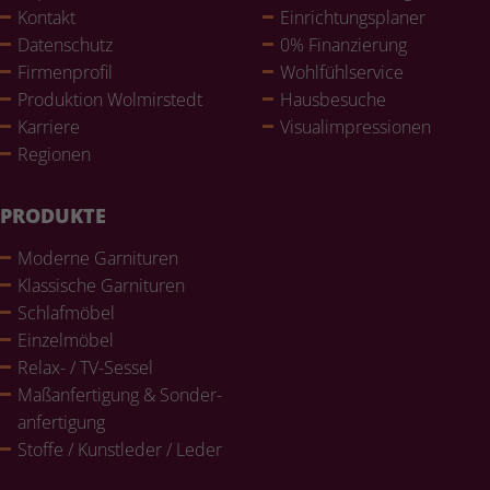
Kontakt
Ein­rich­tungs­pla­ner
Daten­schutz
0% Finan­zie­rung
Fir­men­pro­fil
Wohl­fühlser­vice
Pro­duk­tion Wol­mir­stedt
Haus­be­su­che
Karriere
Visualim­pres­sio­nen
Regionen
PRODUKTE
Moderne Gar­ni­tu­ren
Klas­si­sche Gar­ni­tu­ren
Schlaf­mö­bel
Ein­zel­mö­bel
Relax- / TV-Sessel
Maß­an­fer­ti­gung & Son­der­
an­fer­ti­gung
Stoffe / Kunst­le­der / Leder