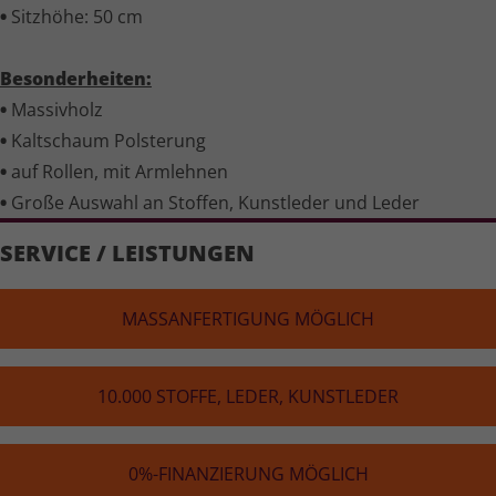
•
Sitzhöhe: 50 cm
Besonderheiten:
•
Massivholz
•
Kaltschaum Polsterung
•
auf Rollen, mit Armlehnen
•
Große Auswahl an Stoffen, Kunstleder und Leder
SERVICE / LEISTUNGEN
MASS­AN­FER­TI­GUNG MÖGLICH
10.000 STOFFE, LEDER, KUNST­LE­DER
0%-FINAN­ZIE­RUNG MÖGLICH