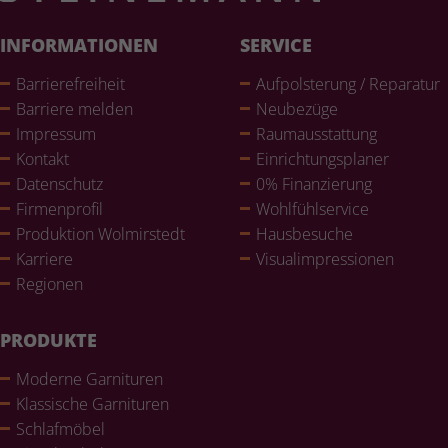
INFORMATIONEN
SERVICE
Bar­rie­re­frei­heit
Auf­pols­te­rung / Reparatur
Barriere melden
Neubezüge
Impressum
Raum­aus­stat­tung
Kontakt
Ein­rich­tungs­pla­ner
Daten­schutz
0% Finan­zie­rung
Fir­men­pro­fil
Wohl­fühlser­vice
Pro­duk­tion Wol­mir­stedt
Haus­be­su­che
Karriere
Visualim­pres­sio­nen
Regionen
PRODUKTE
Moderne Gar­ni­tu­ren
Klas­si­sche Gar­ni­tu­ren
Schlaf­mö­bel