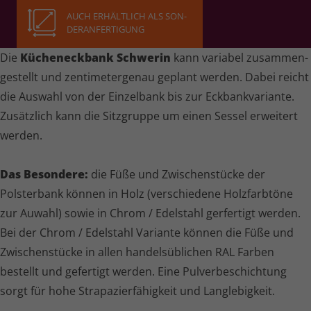
AUCH ERHÄLT­LICH ALS SON­
DER­AN­FER­TI­GUNG
Die
Kücheneckbank Schwerin
kann variabel zusam­men­
ge­stellt und zenti­me­ter­genau geplant werden. Dabei reicht
die Auswahl von der Einzelbank bis zur Eckbank­va­ri­ante.
Zusätzlich kann die Sitzgruppe um einen Sessel erweitert
werden.
Das Besondere:
die Füße und Zwischenstücke der
Polsterbank können in Holz (verschiedene Holzfarbtöne
zur Auwahl) sowie in Chrom / Edelstahl gerfertigt werden.
Bei der Chrom / Edelstahl Variante können die Füße und
Zwischenstücke in allen handels­üb­li­chen RAL Farben
bestellt und gefertigt werden. Eine Pulver­be­schich­tung
sorgt für hohe Stra­pa­zier­fä­hig­keit und Langlebigkeit.