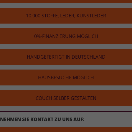
10.000 STOFFE, LEDER, KUNST­LE­DER
0%-FINAN­ZIE­RUNG MÖGLICH
HAND­GE­FER­TIGT IN DEUTSCH­LAND
HAUS­BE­SU­CHE MÖGLICH
COUCH SELBER GESTALTEN
NEHMEN SIE KONTAKT ZU UNS AUF: