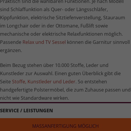
Praktisch sind die wählbaren Funktionen. Je nach Modell
sind Schlaffunktion als Quer- oder Längsschläfer,
Kippfunktion, elektrische Sitz­tie­fen­ver­stel­lung, Stauraum
im Longchair oder in der Ottomane, Fußlift sowie
mechanische oder elektrische Relax­funk­tionen möglich.
Passende
Relax und TV Sessel
können die Garnitur sinnvoll
ergänzen.
Beim Bezug stehen über 10.000 Stoffe, Leder und
Kunstleder zur Auswahl. Einen guten Überblick gibt die
Seite
Stoffe, Kunstleder und Leder
. So entstehen
handgefertigte Polstermöbel, die zum Zuhause passen und
nicht wie Standardware wirken.
SERVICE / LEISTUNGEN
MASS­AN­FER­TI­GUNG MÖGLICH