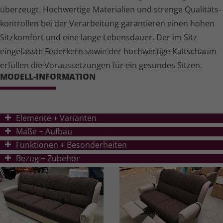
überzeugt. Hochwertige Materialien und strenge Quali­täts­
kon­trollen bei der Verarbeitung garantieren einen hohen
Sitzkomfort und eine lange Lebensdauer. Der im Sitz
eingefasste Federkern sowie der hochwertige Kaltschaum
erfüllen die Voraus­set­zungen für ein gesundes Sitzen.
MODELL-INFORMATION
Elemente + Varianten
Ma
ß
e + Aufbau
Funktionen + Besonderheiten
Bezug + Zubehör