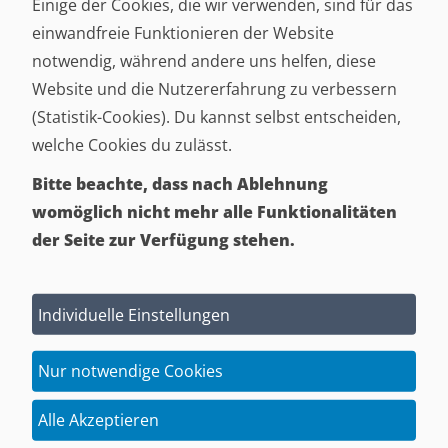
Einige der Cookies, die wir verwenden, sind für das
einwandfreie Funktionieren der Website
Polster­garnitur Coburg: klassisches Sofa
notwendig, während andere uns helfen, diese
mit bequemem Sitzgefühl
Website und die Nutzererfahrung zu verbessern
(Statistik-Cookies). Du kannst selbst entscheiden,
Die Polster­garnitur Coburg passt gut zu einem
welche Cookies du zulässt.
Wohnzimmer, das gemütlich, gepflegt und dauerhaft
Bitte beachte, dass nach Ablehnung
schön eingerichtet sein soll. Ihr Design wirkt klassisch, aber
womöglich nicht mehr alle Funktionalitäten
nicht schwer. Die Linien sind angenehm weich, die Form
der Seite zur Verfügung stehen.
bleibt ruhig und genau dadurch lässt sich Coburg gut mit
verschiedenen Wohnstilen kombinieren. Wer sich für
klassische Garnituren
interessiert, findet hier ein Sofa, das
Individuelle Einstellungen
nicht laut auftreten muss, um wertig zu wirken.
Nur notwendige Cookies
Beim Komfort zeigt Coburg, warum gute Polsterarbeit im
Alltag einen Unterschied macht. Das Massiv­holz­ge­stell mit
Alle Akzeptieren
tragenden Teilen aus Buchenholz sorgt für Stabilität. Im