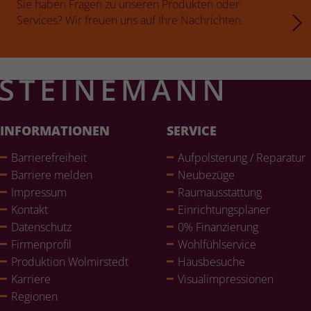
Sie haben Fragen zu unseren Produkten oder
Services? Wir freuen uns auf Ihre Nachrichten.
INFORMATIONEN
SERVICE
Bar­rie­re­frei­heit
Auf­pols­te­rung / Reparatur
Barriere melden
Neubezüge
Impressum
Raum­aus­stat­tung
Kontakt
Ein­rich­tungs­pla­ner
Daten­schutz
0% Finan­zie­rung
Fir­men­pro­fil
Wohl­fühlser­vice
Pro­duk­tion Wol­mir­stedt
Haus­be­su­che
Karriere
Visualim­pres­sio­nen
Regionen