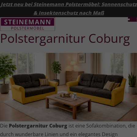
Jetzt neu bei Steinemann Polstermöbel: Sonnenschutz
& Insektenschutz nach Maß
Polster­garnitur Coburg
Die
Polster­garnitur Coburg
ist eine Sofa­kom­bi­na­tion, die
durch wunderbare Linien und ein elegantes Design