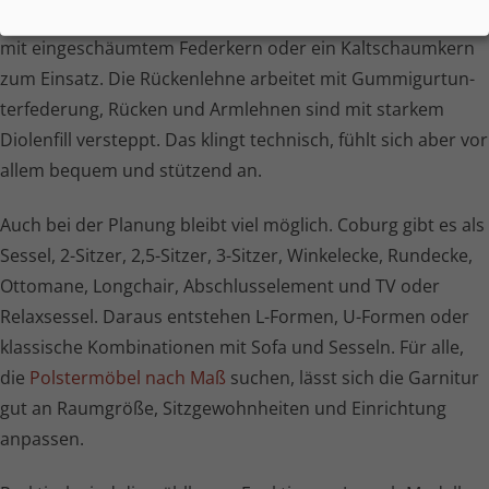
Sitz kommen je nach Ausführung eine Nosagun­ter­fe­de­rung
mit eingeschäumtem Federkern oder ein Kaltschaumkern
zum Einsatz. Die Rückenlehne arbeitet mit Gummi­gurt­un­
ter­fe­de­rung, Rücken und Armlehnen sind mit starkem
Diolenfill versteppt. Das klingt technisch, fühlt sich aber vor
allem bequem und stützend an.
Auch bei der Planung bleibt viel möglich. Coburg gibt es als
Sessel, 2-Sitzer, 2,5-Sitzer, 3-Sitzer, Winkelecke, Rundecke,
Ottomane, Longchair, Abschluss­ele­ment und TV oder
Relaxsessel. Daraus entstehen L-Formen, U-Formen oder
klassische Kombinationen mit Sofa und Sesseln. Für alle,
die
Polstermöbel nach Maß
suchen, lässt sich die Garnitur
gut an Raumgröße, Sitz­ge­wohn­heiten und Einrichtung
anpassen.