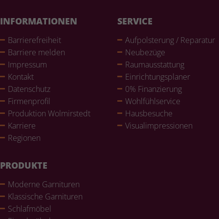
INFORMATIONEN
SERVICE
Bar­rie­re­frei­heit
Auf­pols­te­rung / Reparatur
Barriere melden
Neubezüge
Impressum
Raum­aus­stat­tung
Kontakt
Ein­rich­tungs­pla­ner
Daten­schutz
0% Finan­zie­rung
Fir­men­pro­fil
Wohl­fühlser­vice
Pro­duk­tion Wol­mir­stedt
Haus­be­su­che
Karriere
Visualim­pres­sio­nen
Regionen
PRODUKTE
Moderne Gar­ni­tu­ren
Klas­si­sche Gar­ni­tu­ren
Schlaf­mö­bel