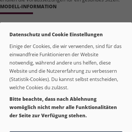
MODELL-INFORMATION
Elemente + Varianten
Datenschutz und Cookie Einstellungen
Ma
ß
e + Aufbau
Einige der Cookies, die wir verwenden, sind für das
Funktionen + Besonderheiten
einwandfreie Funktionieren der Website
Bezug + Zubehör
notwendig, während andere uns helfen, diese
SERVICE / LEISTUNGEN
Website und die Nutzererfahrung zu verbessern
(Statistik-Cookies). Du kannst selbst entscheiden,
MASS­AN­FER­TI­GUNG MÖGLICH
welche Cookies du zulässt.
Bitte beachte, dass nach Ablehnung
10.000 STOFFE, LEDER, KUNST­LE­DER
womöglich nicht mehr alle Funktionalitäten
der Seite zur Verfügung stehen.
0%-FINAN­ZIE­RUNG MÖGLICH