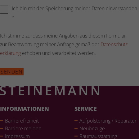
Ich bin mit der Speicherung meiner Daten einverstanden
*
Ich stimme zu, dass meine Angaben aus diesem Formular
zur Beantwortung meiner Anfrage gemäß der
Daten­schutz­
er­klä­rung
erhoben und verarbeitet werden.
SENDEN
INFORMATIONEN
SERVICE
Bar­rie­re­frei­heit
Auf­pols­te­rung / Reparatur
Barriere melden
Neubezüge
Impressum
Raum­aus­stat­tung