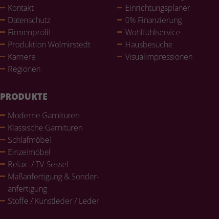
Kontakt
Ein­rich­tungs­pla­ner
Daten­schutz
0% Finan­zie­rung
Fir­men­pro­fil
Wohl­fühlser­vice
Pro­duk­tion Wol­mir­stedt
Haus­be­su­che
Karriere
Visualim­pres­sio­nen
Regionen
PRODUKTE
Moderne Gar­ni­tu­ren
Klas­si­sche Gar­ni­tu­ren
Schlaf­mö­bel
Ein­zel­mö­bel
Relax- / TV-Sessel
Maß­an­fer­ti­gung & Son­der­
an­fer­ti­gung
Stoffe / Kunst­le­der / Leder