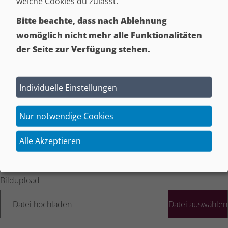
welche Cookies du zulässt.
Datei hochladen
Bitte beachte, dass nach Ablehnung
womöglich nicht mehr alle Funktionalitäten
der Seite zur Verfügung stehen.
Bildupload
Datei hochladen
Individuelle Einstellungen
Nur notwendige Cookies
Bildupload
Alle Akzeptieren
Datei hochladen
Bildupload
Datei hochladen