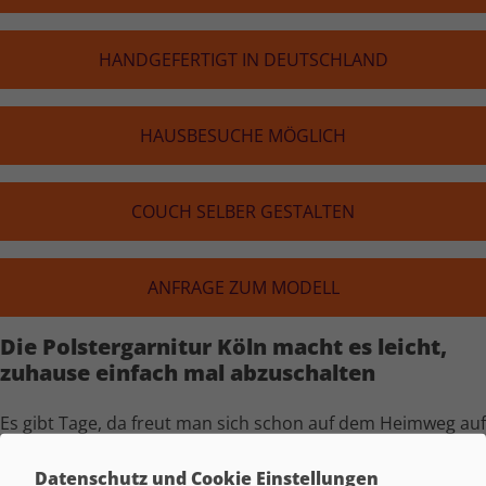
HAND­GE­FER­TIGT IN DEUTSCH­LAND
HAUS­BE­SU­CHE MÖGLICH
COUCH SELBER GESTALTEN
ANFRAGE ZUM MODELL
Die Polster­garnitur Köln macht es leicht,
zuhause einfach mal abzuschalten
Es gibt Tage, da freut man sich schon auf dem Heimweg auf
das Sofa. Einfach ankommen, sich hinsetzen und für einen
Datenschutz und Cookie Einstellungen
Moment nichts müssen. Genau dafür ist die Polster­