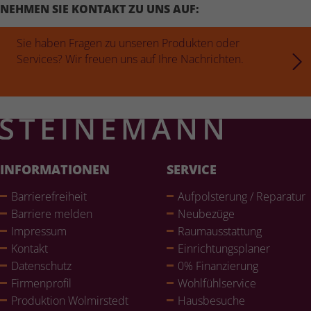
NEHMEN SIE KONTAKT ZU UNS AUF:
Sie haben Fragen zu unseren Produkten oder
Services? Wir freuen uns auf Ihre Nachrichten.
INFORMATIONEN
SERVICE
Bar­rie­re­frei­heit
Auf­pols­te­rung / Reparatur
Barriere melden
Neubezüge
Impressum
Raum­aus­stat­tung
Kontakt
Ein­rich­tungs­pla­ner
Daten­schutz
0% Finan­zie­rung
Fir­men­pro­fil
Wohl­fühlser­vice
Pro­duk­tion Wol­mir­stedt
Haus­be­su­che