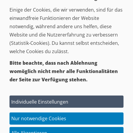
garnitur Köln gemacht.
Einige der Cookies, die wir verwenden, sind für das
einwandfreie Funktionieren der Website
Sie ist kein Möbelstück, über das man ständig nachdenkt.
notwendig, während andere uns helfen, diese
Vielmehr wird sie schnell zu dem Platz, den man ganz
Website und die Nutzererfahrung zu verbessern
automatisch auswählt. Nach dem Abendessen noch kurz
(Statistik-Cookies). Du kannst selbst entscheiden,
sitzen bleiben. Am Wochenende mit einem Kaffee in den
welche Cookies du zulässt.
Tag starten. Abends eine Serie schauen und plötzlich
Bitte beachte, dass nach Ablehnung
feststellen, dass schon zwei Folgen vorbei sind.
womöglich nicht mehr alle Funktionalitäten
Die Polster­garnitur Köln passt genau zu diesen Momenten.
der Seite zur Verfügung stehen.
Sie wirkt angenehm, ohne sich aufzudrängen. Dadurch
fühlt sich das Wohnzimmer nicht eingerichtet an, sondern
Individuelle Einstellungen
bewohnt. Und genau das wünschen sich viele Menschen
für ihr Zuhause.
Nur notwendige Cookies
Oft sind es die Möbel, die man jeden Tag nutzt, die am
Alle Akzeptieren