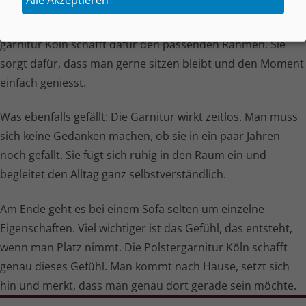
wichtigsten werden. Das Sofa gehört fast immer dazu. Hier
wird geredet, gelacht, gelesen und entspannt. Die Polster­
garnitur Köln schafft dafür den passenden Rahmen. Sie
sorgt dafür, dass man gerne sitzen bleibt und den Moment
einfach geniesst.
Was ebenfalls gefällt: Die Garnitur wirkt zeitlos. Man muss
sich keine Gedanken machen, ob sie in ein paar Jahren
noch gefällt. Sie fügt sich ruhig in den Raum ein und
begleitet den Alltag ganz selbst­ver­ständ­lich.
Am Ende geht es bei einem Sofa selten um einzelne
Eigenschaften. Viel wichtiger ist das Gefühl, das entsteht,
wenn man Platz nimmt. Die Polster­garnitur Köln schafft
genau dieses Gefühl. Man kommt nach Hause, setzt sich
hin und merkt, dass man genau dort gerade sein möchte.