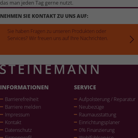
das man jeden Tag gerne nutzt.
NEHMEN SIE KONTAKT ZU UNS AUF:
Sie haben Fragen zu unseren Produkten oder
Services? Wir freuen uns auf Ihre Nachrichten.
INFORMATIONEN
SERVICE
Bar­rie­re­frei­heit
Auf­pols­te­rung / Reparatur
Barriere melden
Neubezüge
Impressum
Raum­aus­stat­tung
Kontakt
Ein­rich­tungs­pla­ner
Daten­schutz
0% Finan­zie­rung
Fir­men­pro­fil
Wohl­fühlser­vice