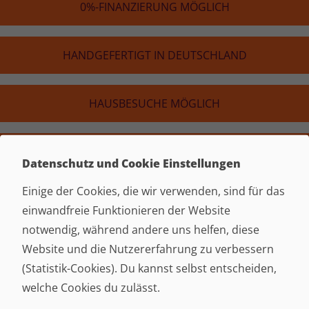
0%-FINAN­ZIE­RUNG MÖGLICH
HAND­GE­FER­TIGT IN DEUTSCH­LAND
HAUS­BE­SU­CHE MÖGLICH
COUCH SELBER GESTALTEN
Datenschutz und Cookie Einstellungen
Warum die Polster­garnitur Leipzig schnell
Einige der Cookies, die wir verwenden, sind für das
zum Lieblingsplatz wird
einwandfreie Funktionieren der Website
notwendig, während andere uns helfen, diese
Jeder kennt diesen einen Platz zuhause, auf den man sich
Website und die Nutzererfahrung zu verbessern
nach einem langen Tag am meisten freut. Schuhe aus,
(Statistik-Cookies). Du kannst selbst entscheiden,
etwas zu trinken holen und einfach mal sitzen. Oft ist
welche Cookies du zulässt.
genau dieser Platz das Sofa. Deshalb sollte eine Garnitur