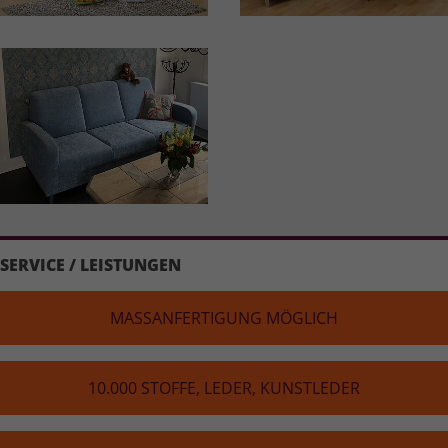
SERVICE / LEISTUNGEN
MASS­AN­FER­TI­GUNG MÖGLICH
10.000 STOFFE, LEDER, KUNST­LE­DER