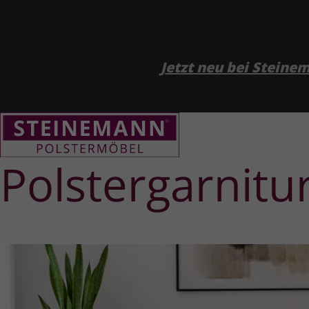
Jetzt neu bei Stein
Polster­garnit