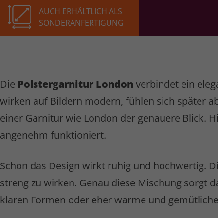
AUCH ERHÄLT­LICH ALS
SON­DER­AN­FER­TI­GUNG
Die
Polster­garnitur London
verbindet ein eleg
wirken auf Bildern modern, fühlen sich später a
einer Garnitur wie London der genauere Blick. Hi
angenehm funktioniert.
Schon das Design wirkt ruhig und hochwertig. Di
streng zu wirken. Genau diese Mischung sorgt daf
klaren Formen oder eher warme und gemütliche 