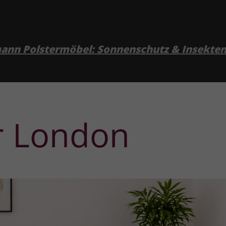
emann Polstermöbel: Sonnenschutz & Insekte
ur London