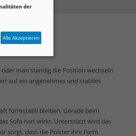
­li­täten der
Alle Akzeptieren
 oder man ständig die Position wechseln
Wert auf ein angenehmes und stabiles
aft formstabil bleiben. Gerade beim
s Sofa hart wirkt. Unterstützt wird das
 sorgt, dass die Polster ihre Form