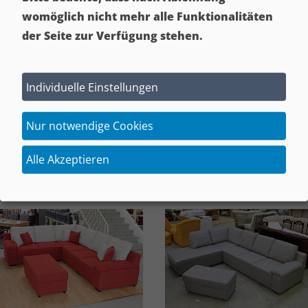
Elemente + Varianten
womöglich nicht mehr alle Funktionalitäten
Ma
ß
e + Aufbau
der Seite zur Verfügung stehen.
Funktionen + Besonderheiten
Bezug + Zubehör
Individuelle Einstellungen
Nur notwendige Cookies
Alle Akzeptieren