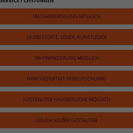
SERVICE / LEISTUNGEN
MASS­AN­FER­TI­GUNG MÖGLICH
10.000 STOFFE, LEDER, KUNST­LE­DER
0%-FINAN­ZIE­RUNG MÖGLICH
HAND­GE­FER­TIGT IN DEUTSCH­LAND
KOS­TEN­LOSE HAUS­BE­SU­CHE MÖGLICH
COUCH SELBER GESTALTEN