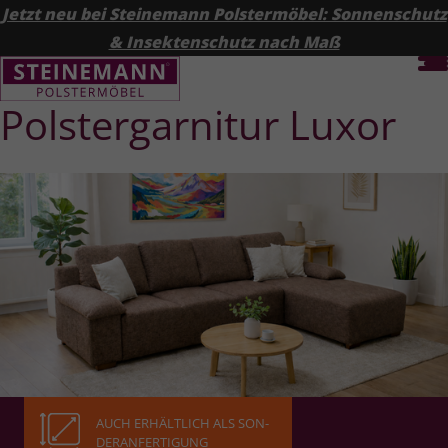
Jetzt neu bei Steinemann Polstermöbel: Sonnenschutz
& Insektenschutz nach Maß
Polster­garnitur Luxor
AUCH ERHÄLT­LICH ALS SON­
DER­AN­FER­TI­GUNG