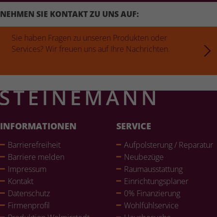
NEHMEN SIE KONTAKT ZU UNS AUF:
Sie haben Fragen zu unseren Produkten oder
Services? Wir freuen uns auf Ihre Nachrichten.
INFORMATIONEN
SERVICE
Bar­rie­re­frei­heit
Auf­pols­te­rung / Reparatur
Barriere melden
Neubezüge
Impressum
Raum­aus­stat­tung
Kontakt
Ein­rich­tungs­pla­ner
Daten­schutz
0% Finan­zie­rung
Fir­men­pro­fil
Wohl­fühlser­vice