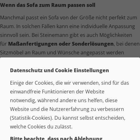
Wenn das Sofa zum Raum passen soll
Manchmal passt ein Sofa von der Größe nicht perfekt zum
Raum. In solchen Fällen kann eine individuelle Anpassung
sinnvoll sein. Bei Steinemann gibt es auch Möglichkeiten
für
Maßan­fer­ti­gungen oder Sonderlösungen
, bei denen
Sitzmöbel an Raum und Wünsche angepasst werden
können.
Datenschutz und Cookie Einstellungen
Die
Polster­garnitur Luxor
eignet sich deshalb gut für alle,
Einige der Cookies, die wir verwenden, sind für das
die ein bequemes Sofa suchen, das sich harmonisch in das
einwandfreie Funktionieren der Website
Wohnzimmer einfügt und im Alltag einfach funktioniert. Ein
notwendig, während andere uns helfen, diese
Platz, auf dem man gerne sitzt und den Abend entspannt
Website und die Nutzererfahrung zu verbessern
ausklingen lässt.
(Statistik-Cookies). Du kannst selbst entscheiden,
MODELL-INFORMATION
welche Cookies du zulässt.
Bitte beachte, dass nach Ablehnung