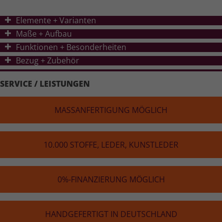
Elemente + Varianten
Ma
ß
e + Aufbau
Funktionen + Besonderheiten
Bezug + Zubehör
SERVICE / LEISTUNGEN
MASS­AN­FER­TI­GUNG MÖGLICH
10.000 STOFFE, LEDER, KUNST­LE­DER
0%-FINAN­ZIE­RUNG MÖGLICH
HAND­GE­FER­TIGT IN DEUTSCH­LAND