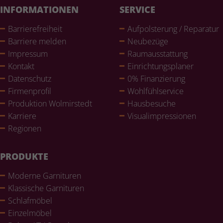
INFORMATIONEN
SERVICE
Bar­rie­re­frei­heit
Auf­pols­te­rung / Reparatur
Barriere melden
Neubezüge
Impressum
Raum­aus­stat­tung
Kontakt
Ein­rich­tungs­pla­ner
Daten­schutz
0% Finan­zie­rung
Fir­men­pro­fil
Wohl­fühlser­vice
Pro­duk­tion Wol­mir­stedt
Haus­be­su­che
Karriere
Visualim­pres­sio­nen
Regionen
PRODUKTE
Moderne Gar­ni­tu­ren
Klas­si­sche Gar­ni­tu­ren
Schlaf­mö­bel
Ein­zel­mö­bel