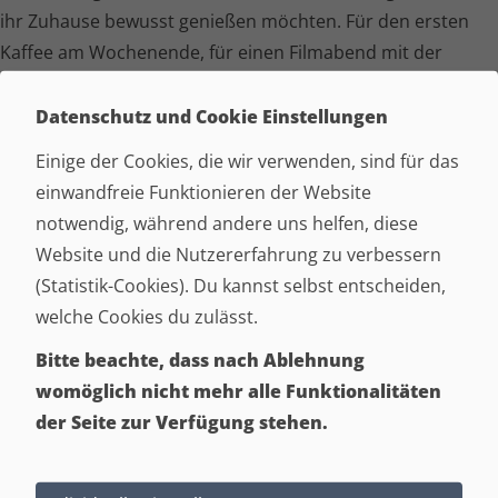
ihr Zuhause bewusst genießen möchten. Für den ersten
Kaffee am Wochenende, für einen Filmabend mit der
Familie oder für die ruhigen Stunden, in denen man einfach
mal nichts tun möchte. Ein gutes Sofa muss dabei nicht
Datenschutz und Cookie Einstellungen
auffällig sein. Viel wichtiger ist, dass man sich darauf sofort
Einige der Cookies, die wir verwenden, sind für das
wohlfühlt.
einwandfreie Funktionieren der Website
notwendig, während andere uns helfen, diese
Was bei der Münster schnell auffällt, ist ihre angenehme
Website und die Nutzererfahrung zu verbessern
Ausstrahlung. Sie wirkt modern, ohne kühl zu sein.
(Statistik-Cookies). Du kannst selbst entscheiden,
Gleichzeitig bringt sie genug Gemütlichkeit mit, damit der
welche Cookies du zulässt.
Wohnraum einladend bleibt. Genau diese Mischung sorgt
dafür, dass die Garnitur in viele verschiedene
Bitte beachte, dass nach Ablehnung
Einrichtungen passt und auch nach Jahren noch aktuell
womöglich nicht mehr alle Funktionalitäten
wirkt.
der Seite zur Verfügung stehen.
Viele Menschen kennen das Problem. Das Wohnzimmer