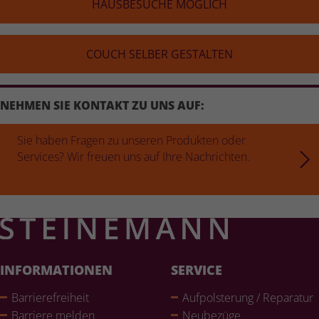
HAUS­BE­SU­CHE MÖGLICH
COUCH SELBER GESTALTEN
NEHMEN SIE KONTAKT ZU UNS AUF:
Sie haben Fragen zu unseren Produkten oder
Services? Wir freuen uns auf Ihre Nachrichten.
INFORMATIONEN
SERVICE
Bar­rie­re­frei­heit
Auf­pols­te­rung / Reparatur
Barriere melden
Neubezüge