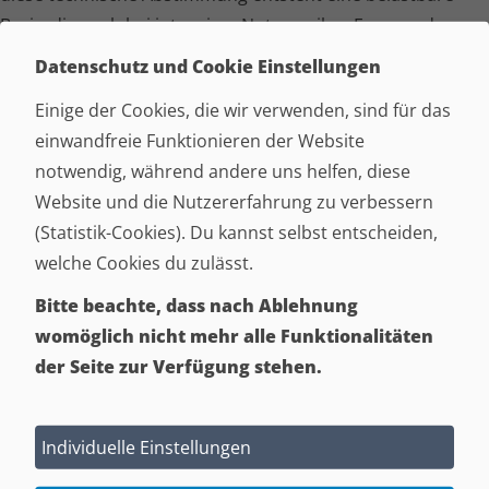
Basis, die auch bei intensiver Nutzung ihre Form und
Funktion behält.
Datenschutz und Cookie Einstellungen
Einbettung in den Wohnraum
Einige der Cookies, die wir verwenden, sind für das
einwandfreie Funktionieren der Website
Die reduzierte Geometrie der Polster­garnitur Oslo sorgt
notwendig, während andere uns helfen, diese
für eine flexible Integration in unter­schied­liche
Website und die Nutzererfahrung zu verbessern
Raumkonzepte. Sie harmoniert sowohl mit modernen,
(Statistik-Cookies). Du kannst selbst entscheiden,
mini­ma­lis­ti­schen Einrichtungen als auch mit klassischeren
welche Cookies du zulässt.
Raum­ge­stal­tungen. Ihre ruhige Formensprache bleibt
Bitte beachte, dass nach Ablehnung
stabil, auch wenn sich Details im Umfeld verändern. Diese
womöglich nicht mehr alle Funktionalitäten
Anpas­sungs­fä­hig­keit ist entscheidend bei der langfristigen
der Seite zur Verfügung stehen.
Planung von Wohnräumen. Die Garnitur schafft eine
stabile gestalterische Grundlage, die sich mit anderen
Elementen im Raum weiter­ent­wi­ckeln lässt.
Individuelle Einstellungen
Beratung und Auswahl bei Steinemann