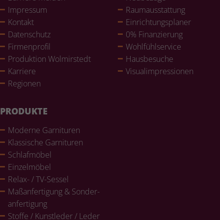
Impressum
Raum­aus­stat­tung
Kontakt
Ein­rich­tungs­pla­ner
Daten­schutz
0% Finan­zie­rung
Fir­men­pro­fil
Wohl­fühlser­vice
Pro­duk­tion Wol­mir­stedt
Haus­be­su­che
Karriere
Visualim­pres­sio­nen
Regionen
PRODUKTE
Moderne Gar­ni­tu­ren
Klas­si­sche Gar­ni­tu­ren
Schlaf­mö­bel
Ein­zel­mö­bel
Relax- / TV-Sessel
Maß­an­fer­ti­gung & Son­der­
an­fer­ti­gung
Stoffe / Kunst­le­der / Leder