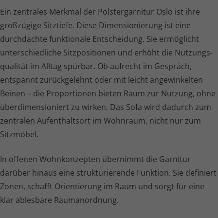
Ein zentrales Merkmal der Polster­garnitur Oslo ist ihre
großzügige Sitztiefe. Diese Dimen­sio­nie­rung ist eine
durchdachte funktionale Entscheidung. Sie ermöglicht
unter­schied­liche Sitzpositionen und erhöht die Nutzungs­
qua­lität im Alltag spürbar. Ob aufrecht im Gespräch,
entspannt zurückgelehnt oder mit leicht angewinkelten
Beinen – die Proportionen bieten Raum zur Nutzung, ohne
über­di­men­sio­niert zu wirken. Das Sofa wird dadurch zum
zentralen Aufenthaltsort im Wohnraum, nicht nur zum
Sitzmöbel.
In offenen Wohnkonzepten übernimmt die Garnitur
darüber hinaus eine struk­tu­rie­rende Funktion. Sie definiert
Zonen, schafft Orientierung im Raum und sorgt für eine
klar ablesbare Raumanordnung.