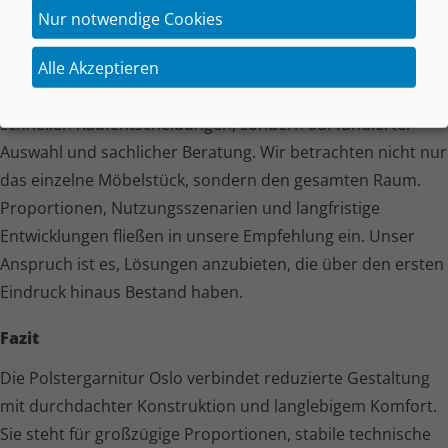
Nur notwendige Cookies
Möbel
Alle Akzeptieren
Die Polster­garnitur Oslo erhalten Sie bei Steinemann
Möbel. Als Fachhändler liegt unser Fokus nicht auf
schnellen Kauf­ent­schei­dungen, sondern auf fundierter
Auswahl und sachlicher Beratung. Wir betrachten nicht nur
das einzelne Möbelstück, sondern den gesamten Raum.
Proportionen, Nutzungs­sze­na­rien und langfristige
Entwicklungen fließen in unsere Empfehlung ein. Unser
Anspruch ist es, Lösungen anzubieten, die über den ersten
Eindruck hinaus Bestand haben.
Fazit
Die Polster­garnitur Oslo verbindet reduzierte Gestaltung
mit durchdachter Konstruktion und langlebigem Komfort.
Sie steht für großzügige Proportionen, stabile technische