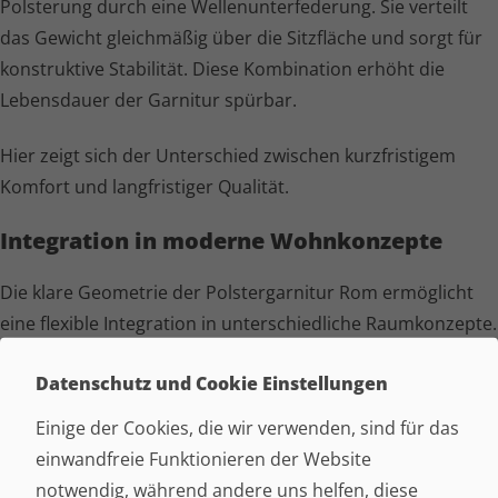
Polsterung durch eine Wellen­un­ter­fe­de­rung. Sie verteilt
das Gewicht gleichmäßig über die Sitzfläche und sorgt für
konstruktive Stabilität. Diese Kombination erhöht die
Lebensdauer der Garnitur spürbar.
Hier zeigt sich der Unterschied zwischen kurzfristigem
Komfort und langfristiger Qualität.
Integration in moderne Wohnkonzepte
Die klare Geometrie der Polster­garnitur Rom ermöglicht
eine flexible Integration in unter­schied­liche Raumkonzepte.
Sie harmoniert mit reduzierten, modernen Einrichtungen
Datenschutz und Cookie Einstellungen
ebenso wie mit klassisch geprägten Wohnräumen. Die
Garnitur bleibt gestalterisch stabil, auch wenn sich Details
Einige der Cookies, die wir verwenden, sind für das
im Raum verändern. Genau diese Anpas­sungs­fä­hig­keit
einwandfreie Funktionieren der Website
macht sie zu einer nachhaltigen Entscheidung.
notwendig, während andere uns helfen, diese