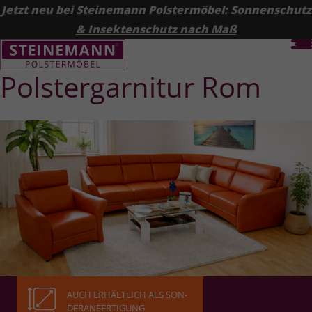
Jetzt neu bei Steinemann Polstermöbel: Sonnenschutz
& Insektenschutz nach Maß
Polster­garnitur Rom
AUCH ERHÄLT­LICH ALS SON­
DER­AN­FER­TI­GUNG