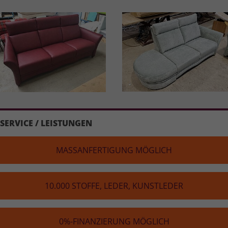
SERVICE / LEISTUNGEN
MASS­AN­FER­TI­GUNG MÖGLICH
10.000 STOFFE, LEDER, KUNST­LE­DER
0%-FINAN­ZIE­RUNG MÖGLICH