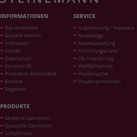
INFORMATIONEN
SERVICE
Bar­rie­re­frei­heit
Auf­pols­te­rung / Reparatur
Barriere melden
Neubezüge
Impressum
Raum­aus­stat­tung
Kontakt
Ein­rich­tungs­pla­ner
Daten­schutz
0% Finan­zie­rung
Fir­men­pro­fil
Wohl­fühlser­vice
Pro­duk­tion Wol­mir­stedt
Haus­be­su­che
Karriere
Visualim­pres­sio­nen
Regionen
PRODUKTE
Moderne Gar­ni­tu­ren
Klas­si­sche Gar­ni­tu­ren
Schlaf­mö­bel