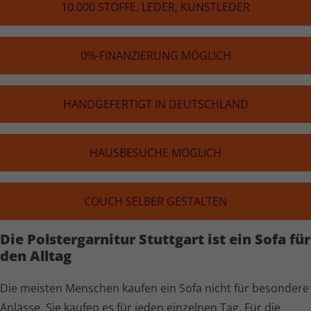
10.000 STOFFE, LEDER, KUNST­LE­DER
0%-FINAN­ZIE­RUNG MÖGLICH
HAND­GE­FER­TIGT IN DEUTSCH­LAND
HAUS­BE­SU­CHE MÖGLICH
COUCH SELBER GESTALTEN
Die Polster­garnitur Stuttgart ist ein Sofa für
den Alltag
Die meisten Menschen kaufen ein Sofa nicht für besondere
Anlässe. Sie kaufen es für jeden einzelnen Tag. Für die