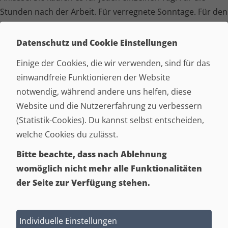
Stunden nach der Arbeit. Für verregnete Sonntage. Für den
ersten Kaffee am Morgen oder den letzten Film am Abend.
Datenschutz und Cookie Einstellungen
Genau deshalb merkt man oft ziemlich schnell, ob eine
Einige der Cookies, die wir verwenden, sind für das
Garnitur wirklich passt.
einwandfreie Funktionieren der Website
Bei der Polster­garnitur Stuttgart entsteht dieses Gefühl oft
notwendig, während andere uns helfen, diese
schon nach den ersten Minuten. Man setzt sich hin, lehnt
Website und die Nutzererfahrung zu verbessern
sich zurück und fühlt sich wohl. Ganz ohne grosse Worte.
(Statistik-Cookies). Du kannst selbst entscheiden,
Ganz ohne etwas, das besonders auffallen möchte.
welche Cookies du zulässt.
Bitte beachte, dass nach Ablehnung
Das Schöne an der Polster­garnitur Stuttgart ist ihre
womöglich nicht mehr alle Funktionalitäten
angenehme Art. Sie wirkt wohnlich und schafft eine
der Seite zur Verfügung stehen.
Atmosphäre, in der man gerne Zeit verbringt. Sie ist kein
Möbelstück, das ständig Aufmerksamkeit verlangt.
Vielmehr wird sie mit der Zeit zu einem festen Bestandteil
Individuelle Einstellungen