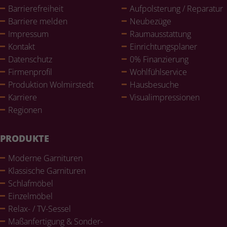
Bar­rie­re­frei­heit
Auf­pols­te­rung / Reparatur
Barriere melden
Neubezüge
Impressum
Raum­aus­stat­tung
Kontakt
Ein­rich­tungs­pla­ner
Daten­schutz
0% Finan­zie­rung
Fir­men­pro­fil
Wohl­fühlser­vice
Pro­duk­tion Wol­mir­stedt
Haus­be­su­che
Karriere
Visualim­pres­sio­nen
Regionen
PRODUKTE
Moderne Gar­ni­tu­ren
Klas­si­sche Gar­ni­tu­ren
Schlaf­mö­bel
Ein­zel­mö­bel
Relax- / TV-Sessel
Maß­an­fer­ti­gung & Son­der­