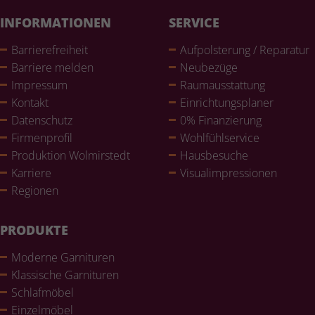
INFORMATIONEN
SERVICE
Bar­rie­re­frei­heit
Auf­pols­te­rung / Reparatur
Barriere melden
Neubezüge
Impressum
Raum­aus­stat­tung
Kontakt
Ein­rich­tungs­pla­ner
Daten­schutz
0% Finan­zie­rung
Fir­men­pro­fil
Wohl­fühlser­vice
Pro­duk­tion Wol­mir­stedt
Haus­be­su­che
Karriere
Visualim­pres­sio­nen
Regionen
PRODUKTE
Moderne Gar­ni­tu­ren
Klas­si­sche Gar­ni­tu­ren
Schlaf­mö­bel
Ein­zel­mö­bel